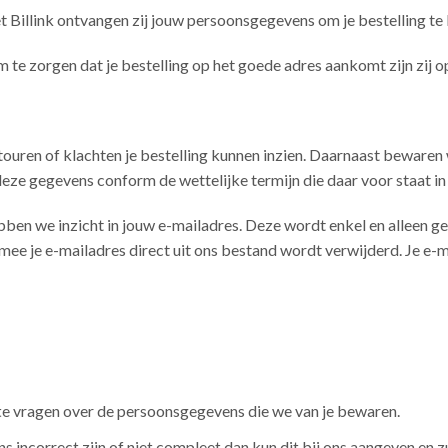
t Billink ontvangen zij jouw persoonsgegevens om je bestelling te
m te zorgen dat je bestelling op het goede adres aankomt zijn zij
ouren of klachten je bestelling kunnen inzien. Daarnaast bewaren
ze gegevens conform de wettelijke termijn die daar voor staat in
ben we inzicht in jouw e-mailadres. Deze wordt enkel en alleen g
mee je e-mailadres direct uit ons bestand wordt verwijderd. Je e-m
te vragen over de persoonsgegevens die we van je bewaren.
 incorrect zijn of niet compleet dan kun dit bij ons aangeven en z