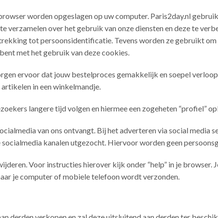
w browser worden opgeslagen op uw computer. Paris2day.nl gebruik
 te verzamelen over het gebruik van onze diensten en deze te verb
ekking tot persoonsidentificatie. Tevens worden ze gebruikt om jo
 bent met het gebruik van deze cookies.
orgen ervoor dat jouw bestelproces gemakkelijk en soepel verloopt
artikelen in een winkelmandje.
oekers langere tijd volgen en hiermee een zogeheten “profiel” o
socialmedia van ons ontvangt. Bij het adverteren via social media s
de socialmedia kanalen utgezocht. Hiervoor worden geen persoons
jderen. Voor instructies hierover kijk onder “help” in je browser. J
 naar je computer of mobiele telefoon wordt verzonden.
an derden verkopen en zal deze uitsluitend aan derden ter beschikk