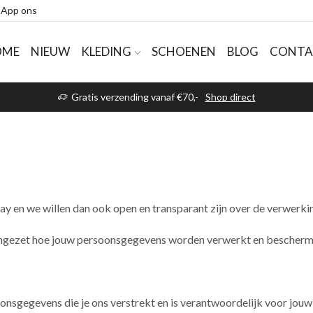
App ons
OME
NIEUW
KLEDING
SCHOENEN
BLOG
CONTA
Gratis verzending vanaf €70,-
Shop direct
ay en we willen dan ook open en transparant zijn over de verwerk
engezet hoe jouw persoonsgegevens worden verwerkt en bescherm
oonsgegevens die je ons verstrekt en is verantwoordelijk voor jou