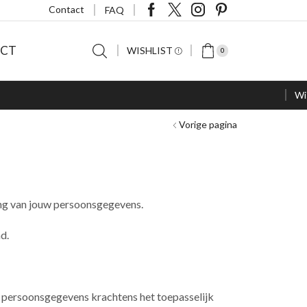
Contact
FAQ
CT
WISHLIST
0
Wi
Vorige pagina
ing van jouw persoonsgegevens.
d.
w persoonsgegevens krachtens het toepasselijk